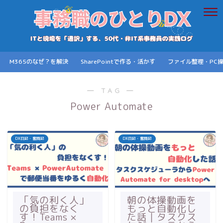
M365のなぜ？を解決
SharePointで作る・活かす
ファイル整理・PC
― TAG ―
Power Automate
DX日記・奮闘記
DX日記・奮闘記
「気の利く人」
朝の体操動画を
の負担をなく
もっと自動化し
す！Teams ×
た話｜タスクス