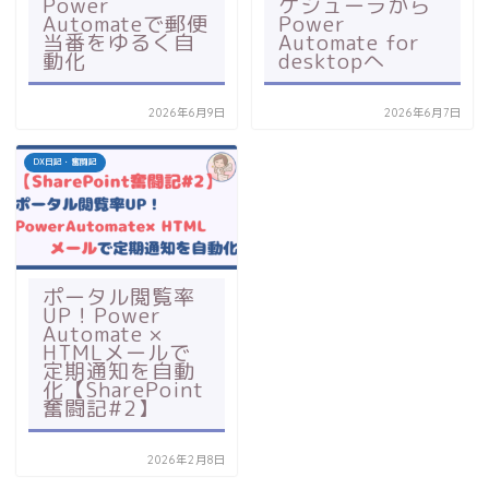
Power
ケジューラから
Automateで郵便
Power
当番をゆるく自
Automate for
動化
desktopへ
2026年6月9日
2026年6月7日
DX日記・奮闘記
ポータル閲覧率
UP！Power
Automate ×
HTMLメールで
定期通知を自動
化【SharePoint
奮闘記#2】
2026年2月8日