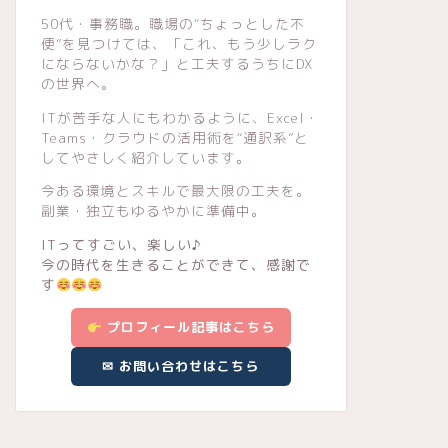
50代・事務職。職場の“ちょっとした不
便”を見つけては、「これ、もう少しラク
にならないかな？」と工夫するうちにDX
の世界へ。
ITが苦手な人にもわかるように、Excel・
Teams・クラウドの活用術を“通訳系”と
してやさしく紹介しています。
今ある環境とスキルで最大限の工夫を。
副業・独立もゆるやかに準備中。
ITってすごい、楽しい♪
今の時代を生きることができて、感謝で
す
プロフィール記事はこちら
✉ お問い合わせはこちら