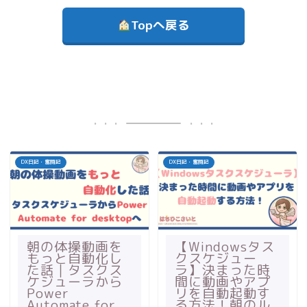
Topへ戻る
DX日記・奮闘記
DX日記・奮闘記
朝の体操動画を
【Windowsタス
もっと自動化し
クスケジュー
た話｜タスクス
ラ】決まった時
ケジューラから
間に動画やアプ
Power
リを自動起動す
Automate for
る方法！朝のル