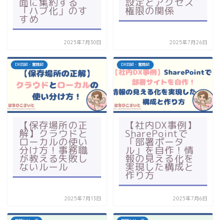
面に集約する
設定とアクセス
「ハブ化」のす
権限の関係
すめ
2025年7月30日
2025年7月26日
DX日記・奮闘記
DX日記・奮闘記
【保存場所の正
【社内DX事例】
解】クラウドと
SharePointで
ローカルの使い
「部署ポータ
分け方！事務職
ル」を自作！情
が教える失敗し
報の見える化を
ないルール
実現した構成と
作り方
2025年7月13日
2025年7月6日