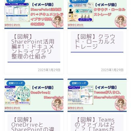
図解シリーズ
図解シリーズ
【図解】
【図解】クラウ
SharePoint活用
ド・ローカルス
編#1：ドキュメ
トレージ
ントライブラリ
整理の仕組み
2025年1月29日
2025年1月29日
図解シリーズ
図解シリーズ
【図解】
【図解】Teams
OneDriveと
のファイルはど
SharePointの違
こ？「Teamsが