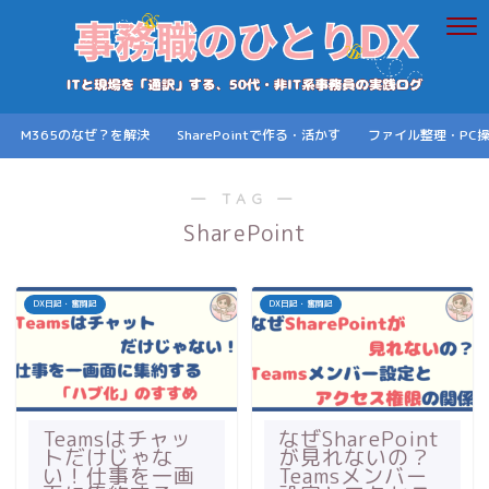
M365のなぜ？を解決
SharePointで作る・活かす
ファイル整理・PC
― TAG ―
SharePoint
DX日記・奮闘記
DX日記・奮闘記
Teamsはチャッ
なぜSharePoint
トだけじゃな
が見れないの？
い！仕事を一画
Teamsメンバー