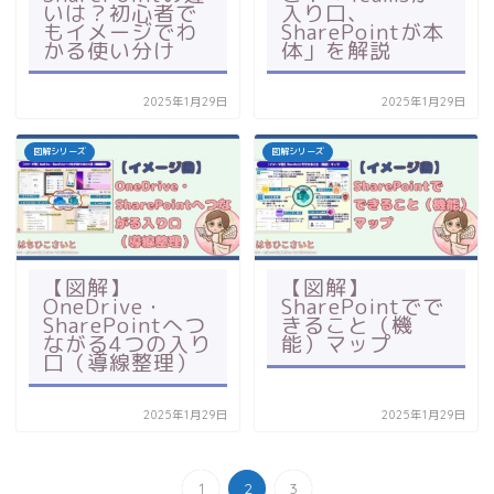
いは？初心者で
入り口、
もイメージでわ
SharePointが本
かる使い分け
体」を解説
2025年1月29日
2025年1月29日
図解シリーズ
図解シリーズ
【図解】
【図解】
OneDrive・
SharePointでで
SharePointへつ
きること（機
ながる4つの入り
能）マップ
口（導線整理）
2025年1月29日
2025年1月29日
1
2
3